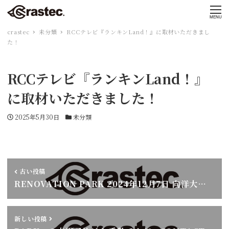
MENU
crastec
未分類
RCCテレビ『ランキンLand！』に取材いただきまし
た！
RCCテレビ『ランキンLand！』
に取材いただきました！
投稿日
カテゴリー
2025年5月30日
未分類
古い投稿
RENOVATION PARK 2024年12月7日 向洋大…
新しい投稿